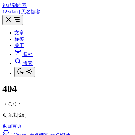
跳转到内容
123xiao | 无名键客
文章
标签
关于
归档
搜索
404
¯\_(ツ)_/¯
页面未找到
返回首页