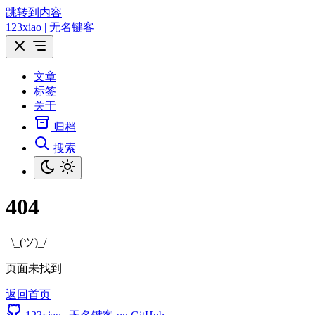
跳转到内容
123xiao | 无名键客
文章
标签
关于
归档
搜索
404
¯\_(ツ)_/¯
页面未找到
返回首页