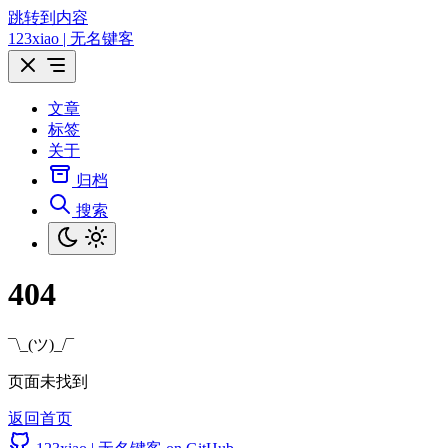
跳转到内容
123xiao | 无名键客
文章
标签
关于
归档
搜索
404
¯\_(ツ)_/¯
页面未找到
返回首页