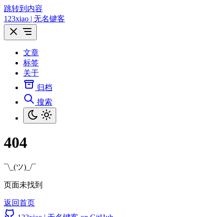
跳转到内容
123xiao | 无名键客
文章
标签
关于
归档
搜索
404
¯\_(ツ)_/¯
页面未找到
返回首页