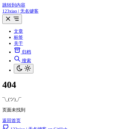
跳转到内容
123xiao | 无名键客
文章
标签
关于
归档
搜索
404
¯\_(ツ)_/¯
页面未找到
返回首页