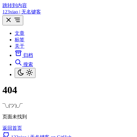
跳转到内容
123xiao | 无名键客
文章
标签
关于
归档
搜索
404
¯\_(ツ)_/¯
页面未找到
返回首页