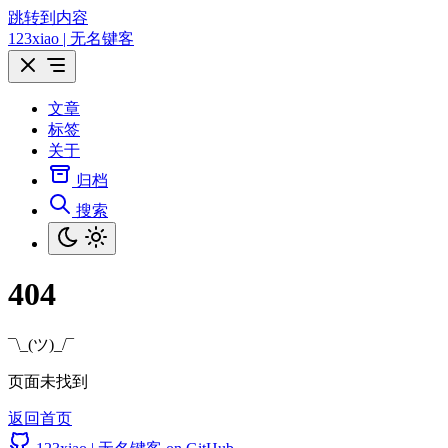
跳转到内容
123xiao | 无名键客
文章
标签
关于
归档
搜索
404
¯\_(ツ)_/¯
页面未找到
返回首页