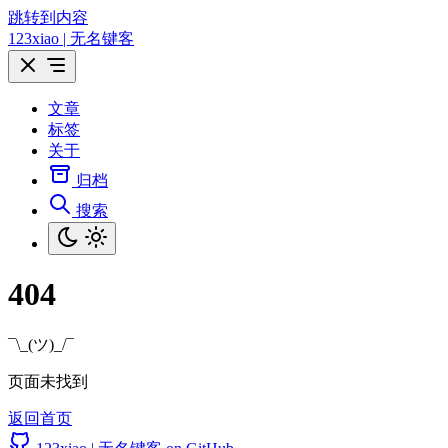
跳转到内容
123xiao | 无名键客
文章
标签
关于
归档
搜索
404
¯\_(ツ)_/¯
页面未找到
返回首页