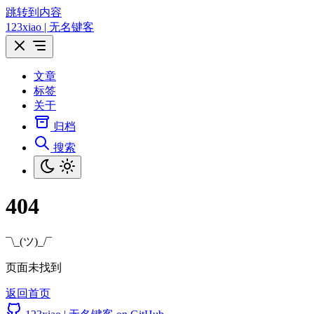
跳转到内容
123xiao | 无名键客
文章
标签
关于
归档
搜索
404
¯\_(ツ)_/¯
页面未找到
返回首页