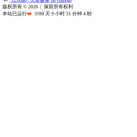
123xiao | 无名键客 on GitHub
版权所有 © 2026
|
保留所有权利
本站已运行
❤️
3599
天
9
小时
51
分钟
4
秒