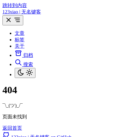
跳转到内容
123xiao | 无名键客
文章
标签
关于
归档
搜索
404
¯\_(ツ)_/¯
页面未找到
返回首页