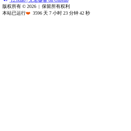
123xiao | 无名键客 on GitHub
版权所有 © 2026
|
保留所有权利
本站已运行
❤️
3596
天
7
小时
23
分钟
42
秒