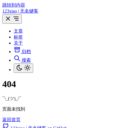
跳转到内容
123xiao | 无名键客
文章
标签
关于
归档
搜索
404
¯\_(ツ)_/¯
页面未找到
返回首页