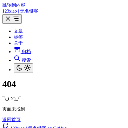
跳转到内容
123xiao | 无名键客
文章
标签
关于
归档
搜索
404
¯\_(ツ)_/¯
页面未找到
返回首页