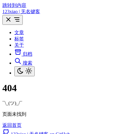
跳转到内容
123xiao | 无名键客
文章
标签
关于
归档
搜索
404
¯\_(ツ)_/¯
页面未找到
返回首页