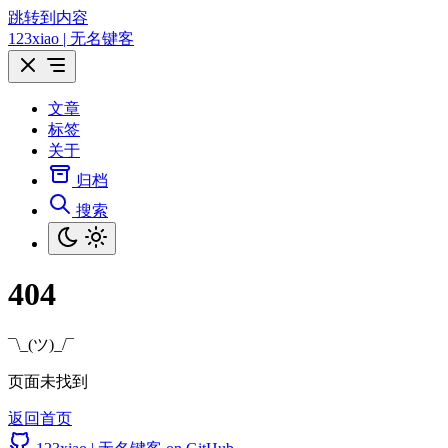
跳转到内容
123xiao | 无名键客
文章
标签
关于
归档
搜索
404
¯\_(ツ)_/¯
页面未找到
返回首页