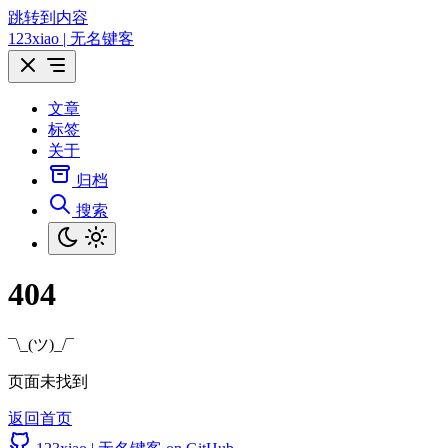
跳转到内容
123xiao | 无名键客
文章
标签
关于
归档
搜索
404
¯\_(ツ)_/¯
页面未找到
返回首页