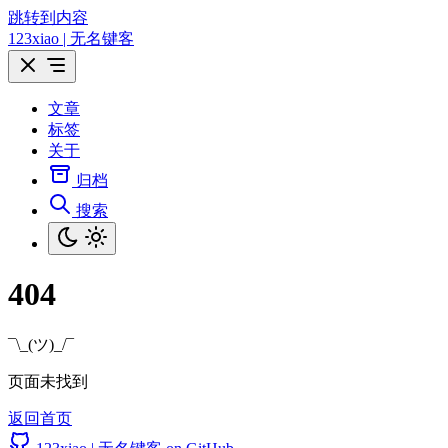
跳转到内容
123xiao | 无名键客
文章
标签
关于
归档
搜索
404
¯\_(ツ)_/¯
页面未找到
返回首页