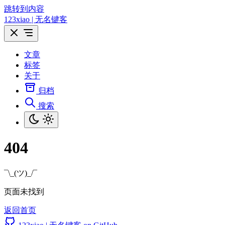
跳转到内容
123xiao | 无名键客
文章
标签
关于
归档
搜索
404
¯\_(ツ)_/¯
页面未找到
返回首页