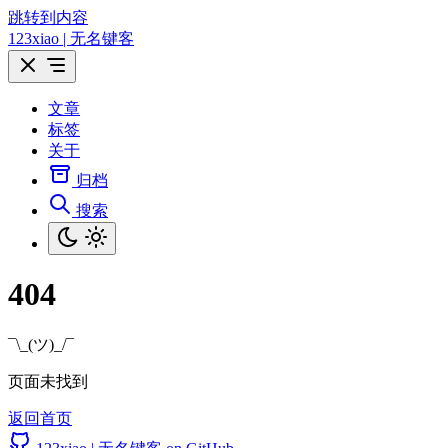
跳转到内容
123xiao | 无名键客
文章
标签
关于
归档
搜索
404
¯\_(ツ)_/¯
页面未找到
返回首页