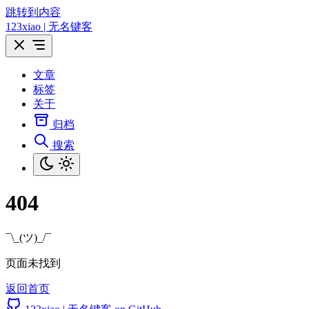
跳转到内容
123xiao | 无名键客
文章
标签
关于
归档
搜索
404
¯\_(ツ)_/¯
页面未找到
返回首页