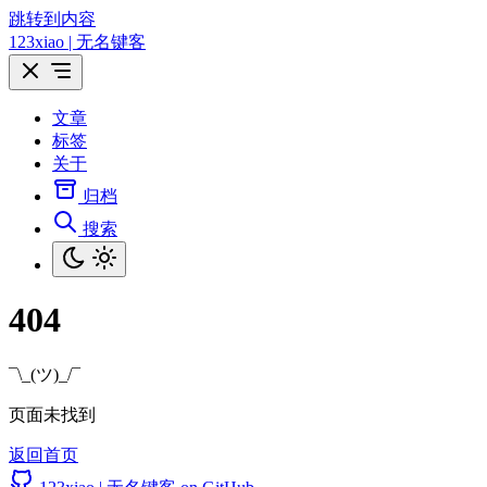
跳转到内容
123xiao | 无名键客
文章
标签
关于
归档
搜索
404
¯\_(ツ)_/¯
页面未找到
返回首页