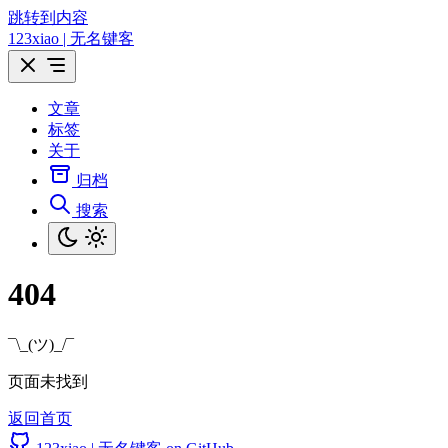
跳转到内容
123xiao | 无名键客
文章
标签
关于
归档
搜索
404
¯\_(ツ)_/¯
页面未找到
返回首页