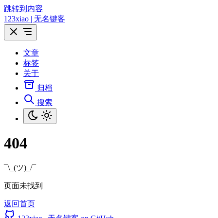
跳转到内容
123xiao | 无名键客
文章
标签
关于
归档
搜索
404
¯\_(ツ)_/¯
页面未找到
返回首页