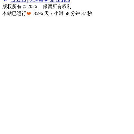
123xiao | 无名键客 on GitHub
版权所有 © 2026
|
保留所有权利
本站已运行
❤️
3596
天
7
小时
58
分钟
37
秒