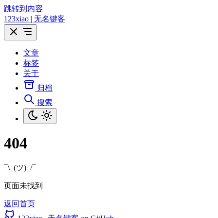
跳转到内容
123xiao | 无名键客
文章
标签
关于
归档
搜索
404
¯\_(ツ)_/¯
页面未找到
返回首页