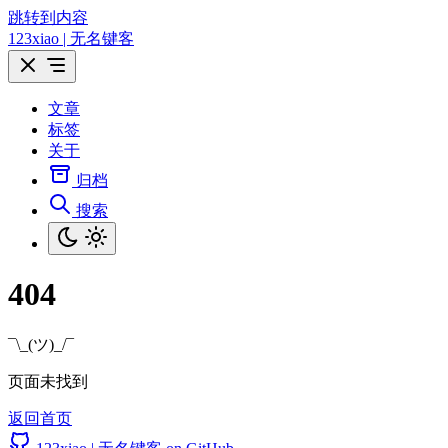
跳转到内容
123xiao | 无名键客
文章
标签
关于
归档
搜索
404
¯\_(ツ)_/¯
页面未找到
返回首页