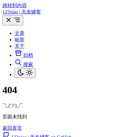
跳转到内容
123xiao | 无名键客
文章
标签
关于
归档
搜索
404
¯\_(ツ)_/¯
页面未找到
返回首页