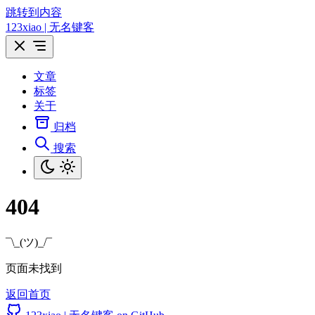
跳转到内容
123xiao | 无名键客
文章
标签
关于
归档
搜索
404
¯\_(ツ)_/¯
页面未找到
返回首页