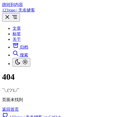
跳转到内容
123xiao | 无名键客
文章
标签
关于
归档
搜索
404
¯\_(ツ)_/¯
页面未找到
返回首页