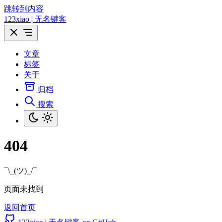
跳转到内容
123xiao | 无名键客
文章
标签
关于
归档
搜索
404
¯\_(ツ)_/¯
页面未找到
返回首页