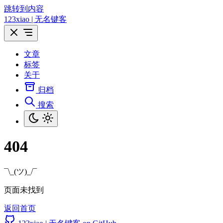
跳转到内容
123xiao | 无名键客
文章
标签
关于
归档
搜索
404
¯\_(ツ)_/¯
页面未找到
返回首页