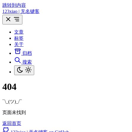
跳转到内容
123xiao | 无名键客
文章
标签
关于
归档
搜索
404
¯\_(ツ)_/¯
页面未找到
返回首页