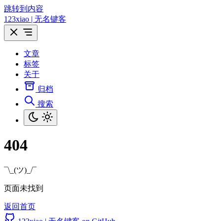
跳转到内容
123xiao | 无名键客
文章
标签
关于
归档
搜索
404
¯\_(ツ)_/¯
页面未找到
返回首页