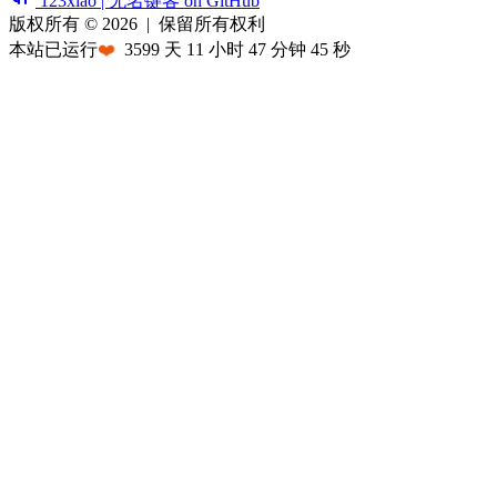
123xiao | 无名键客 on GitHub
版权所有 © 2026
|
保留所有权利
本站已运行
❤️
3599
天
11
小时
47
分钟
45
秒