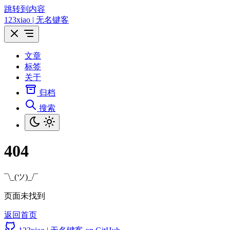
跳转到内容
123xiao | 无名键客
文章
标签
关于
归档
搜索
404
¯\_(ツ)_/¯
页面未找到
返回首页