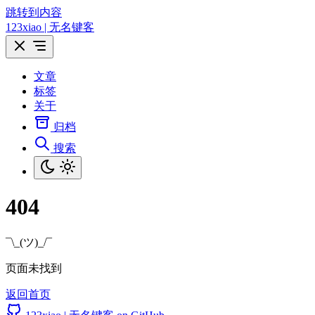
跳转到内容
123xiao | 无名键客
文章
标签
关于
归档
搜索
404
¯\_(ツ)_/¯
页面未找到
返回首页