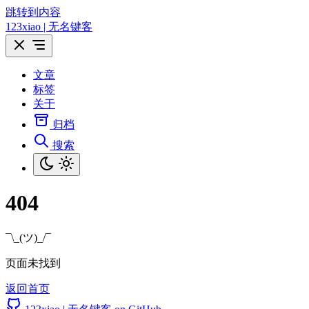
跳转到内容
123xiao | 无名键客
文章
标签
关于
归档
搜索
404
¯\_(ツ)_/¯
页面未找到
返回首页