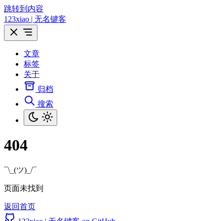
跳转到内容
123xiao | 无名键客
文章
标签
关于
归档
搜索
404
¯\_(ツ)_/¯
页面未找到
返回首页