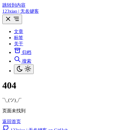
跳转到内容
123xiao | 无名键客
文章
标签
关于
归档
搜索
404
¯\_(ツ)_/¯
页面未找到
返回首页