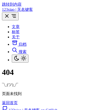
跳转到内容
123xiao | 无名键客
文章
标签
关于
归档
搜索
404
¯\_(ツ)_/¯
页面未找到
返回首页