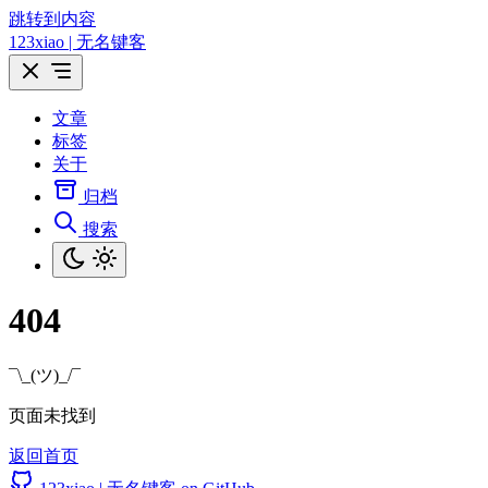
跳转到内容
123xiao | 无名键客
文章
标签
关于
归档
搜索
404
¯\_(ツ)_/¯
页面未找到
返回首页