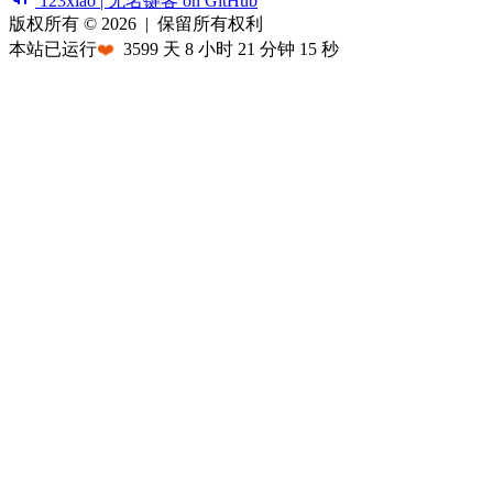
123xiao | 无名键客 on GitHub
版权所有 © 2026
|
保留所有权利
本站已运行
❤️
3599
天
8
小时
21
分钟
15
秒