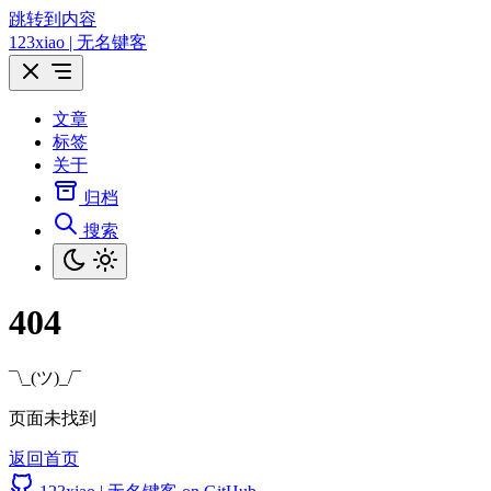
跳转到内容
123xiao | 无名键客
文章
标签
关于
归档
搜索
404
¯\_(ツ)_/¯
页面未找到
返回首页