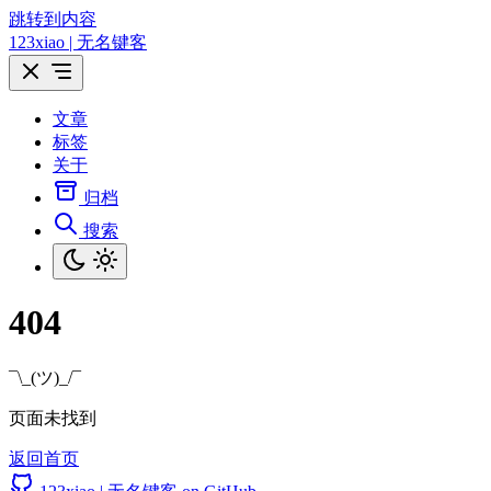
跳转到内容
123xiao | 无名键客
文章
标签
关于
归档
搜索
404
¯\_(ツ)_/¯
页面未找到
返回首页