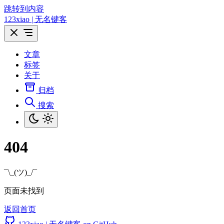
跳转到内容
123xiao | 无名键客
文章
标签
关于
归档
搜索
404
¯\_(ツ)_/¯
页面未找到
返回首页