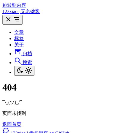
跳转到内容
123xiao | 无名键客
文章
标签
关于
归档
搜索
404
¯\_(ツ)_/¯
页面未找到
返回首页